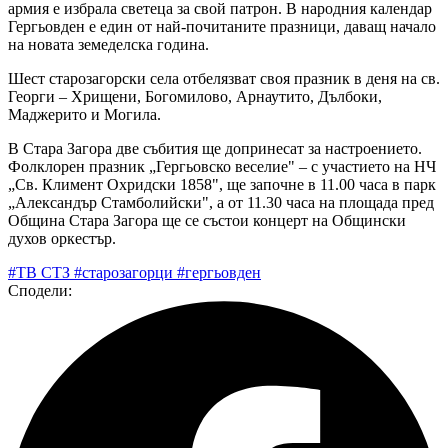
армия е избрала светеца за свой патрон. В народния календар
Гергьовден е един от най-почитаните празници, даващ начало
на новата земеделска година.
Шест старозагорски села отбелязват своя празник в деня на св.
Георги – Хрищени, Богомилово, Арнаутито, Дълбоки,
Маджерито и Могила.
В Стара Загора две събития ще допринесат за настроението.
Фолклорен празник „Гергьовско веселие" – с участието на НЧ
„Св. Климент Охридски 1858", ще започне в 11.00 часа в парк
„Александър Стамболийски", а от 11.30 часа на площада пред
Община Стара Загора ще се състои концерт на Общински
духов оркестър.
#ТВ СТЗ
#старозагорци
#гергьовден
Сподели: