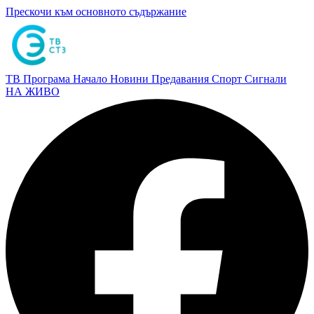
Прескочи към основното съдържание
ТВ Програма
Начало
Новини
Предавания
Спорт
Сигнали
НА ЖИВО