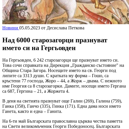
Новини
05.05.2023
от Десислава Петкова
Над 6000 старозагорци празнуват
името си на Гергьовден
На Гергьовден, 6 242 старозагорци ще празнуват името си.
Това сочи справката на Дирекция „Гражданско състояние" на
Община Стара Загора. Носещите името на св. Георги под
липите са 3313 души. С кратката му форма – Гошо, са
кръстени 77 господа, Жоро – 44, а Жорж – двама. С нежното
име Георгия са 8 старозагорки. Дамите, носещи името Гергана
са 687, Гергина – 21, а Жоржета 4.
В деня на светията празнуват още Галин (269), Галина (759),
Ганка (358), Ганчо (335), Гинка (171). Една дама носи името
Ганета, както и една – Ганита.
На 6-ти май Българската православна църква чества паметта
на Свети великомъченик Георги Победоносец. Българската