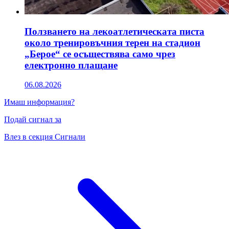
Ползването на лекоатлетическата писта
около тренировъчния терен на стадион
„Берое“ се осъществява само чрез
електронно плащане
06.08.2026
Имаш информация?
Подай сигнал за
Влез в секция Сигнали