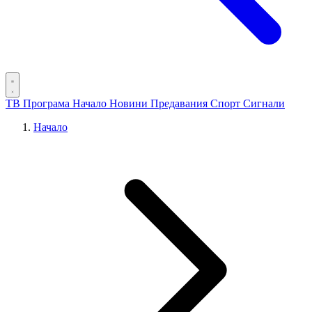
ТВ Програма
Начало
Новини
Предавания
Спорт
Сигнали
Начало