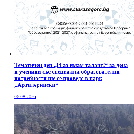
Тематичен ден „И аз имам талант!“ за деца
и ученици със специални образователни
потребности ще се проведе в парк
„Артилерийски“
06.08.2026