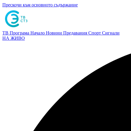
Прескочи към основното съдържание
ТВ Програма
Начало
Новини
Предавания
Спорт
Сигнали
НА ЖИВО