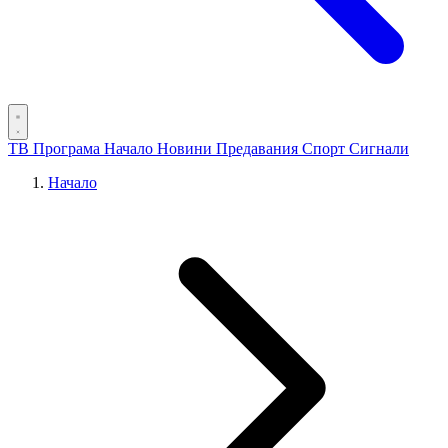
ТВ Програма
Начало
Новини
Предавания
Спорт
Сигнали
Начало