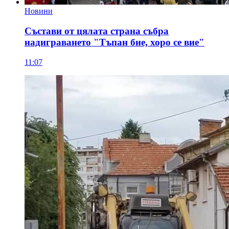
Новини
Състави от цялата страна събра
надиграването "Тъпан бие, хоро се вие"
11:07