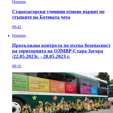
Новини
Старозагорски ученици отново вървят по
стъпките на Ботевата чета
09:42
Новини
Продължава контрола по пътна безопасност
на територията на ОДМВР-Стара Загора
/22.05.2023г. - 28.05.2023 г.
08:16