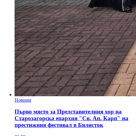
Новини
Първо място за Представителния хор на
Старозагорска епархия "Св. Ап. Карп" на
престижния фестивал в Бялисток