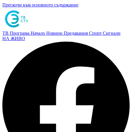
Прескочи към основното съдържание
ТВ Програма
Начало
Новини
Предавания
Спорт
Сигнали
НА ЖИВО