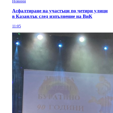
Новини
Асфалтиране на участъци по четири улици
в Казанлък след изпълнение на ВиК
11:05