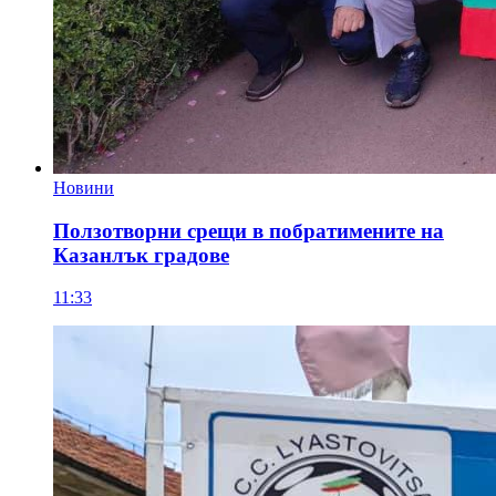
Новини
Ползотворни срещи в побратимените на
Казанлък градове
11:33