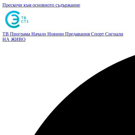
Прескочи към основното съдържание
ТВ Програма
Начало
Новини
Предавания
Спорт
Сигнали
НА ЖИВО