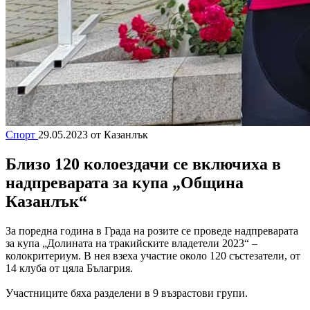
Спорт
29.05.2023
от Казанлък
Близо 120 колоездачи се включиха в
надпреварата за купа „Община
Казанлък“
За поредна година в Града на розите се проведе надпреварата
за купа „Долината на тракийските владетели 2023“ –
колокритериум. В нея взеха участие около 120 състезатели, от
14 клуба от цяла Бълагрия.
Участниците бяха разделени в 9 възрастови групи.