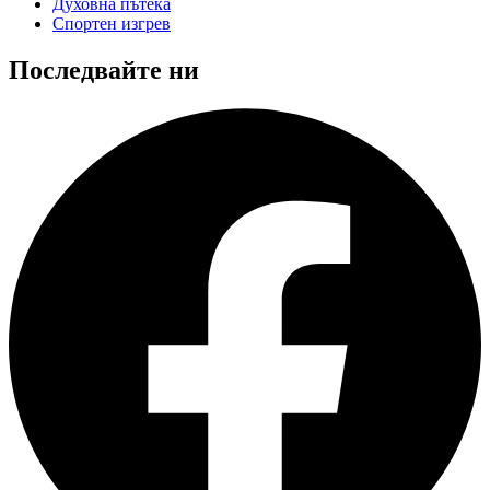
Духовна пътека
Спортен изгрев
Последвайте ни