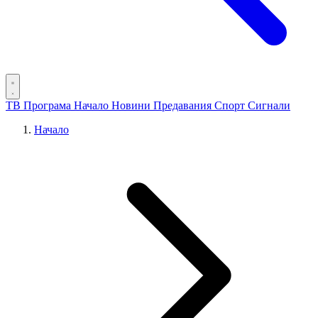
ТВ Програма
Начало
Новини
Предавания
Спорт
Сигнали
Начало