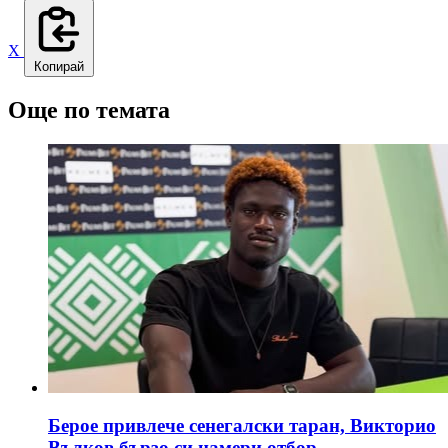
X
Копирай
Още по темата
Берое привлече сенегалски таран, Викторио
Вълков бързо си намери отбор