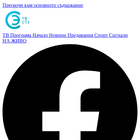
Прескочи към основното съдържание
ТВ Програма
Начало
Новини
Предавания
Спорт
Сигнали
НА ЖИВО