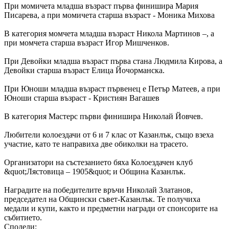
При момичета младша възраст първа финишира Мария
Писарева, а при момичета старша възраст - Моника Михова
В категория момчета младша възраст Никола Мартинов –, а
при момчета старша възраст Игор Мишченков.
При Девойки младша възраст първа стана Людмила Кирова, а
Девойки старша възраст Елица Йочорманска.
При Юноши младша възраст първенец е Петър Матеев, а при
Юноши старша възраст - Кристиян Вагашев
В категория Мастерс първи финишира Николай Йовчев.
Любители колоездачи от 6 и 7 клас от Казанлък, също взеха
участие, като те направиха две обиколки на трасето.
Организатори на състезанието бяха Колоездачен клуб
&quot;Лястовица – 1905&quot; и Община Казанлък.
Наградите на победителите връчи Николай Златанов,
председател на Общински съвет-Казанлък. Те получиха
медали и купи, както и предметни награди от спонсорите на
събитието.
Сподели: