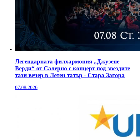
Легендарната филхармония „Джузепе
Верди“ от Салерно с концерт под звездите
тази вечер в Летен татър - Стара Загора
07.08.2026