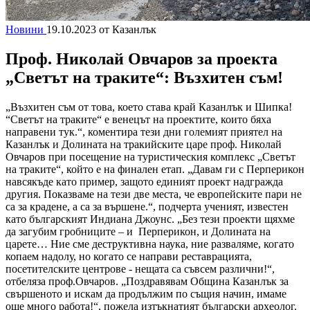
Новини
19.10.2023
от Казанлък
Проф. Николай Овчаров за проекта
„Светът на траките“: Възхитен съм!
„Възхитен съм от това, което става край Казанлък и Шипка!
“Светът на траките“ е венецът на проектите, които бяха
направени тук.“, коментира тези дни големият приятел на
Казанлък и Долината на тракийските царе проф. Николай
Овчаров при посещение на туристическия комплекс „Светът
на траките“, който е на финален етап. „Давам ги с Перперикон
навсякъде като пример, защото единият проект надгражда
другия. Показваме на тези две места, че европейските пари не
са за крадене, а са за вършене.“, подчерта ученият, известен
като българският Индиана Джоунс. „Без тези проекти щяхме
да загубим гробниците – и Перперикон, и Долината на
царете… Ние сме деструктивна наука, ние разваляме, когато
копаем надолу, но когато се направи реставрацията,
посетителските центрове - нещата са съвсем различни!“,
отбеляза проф.Овчаров. „Поздравявам Община Казанлък за
свършеното и искам да продължим по същия начин, имаме
още много работа!“, пожела изтъкнатият български археолог.