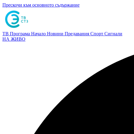
Прескочи към основното съдържание
ТВ Програма
Начало
Новини
Предавания
Спорт
Сигнали
НА ЖИВО