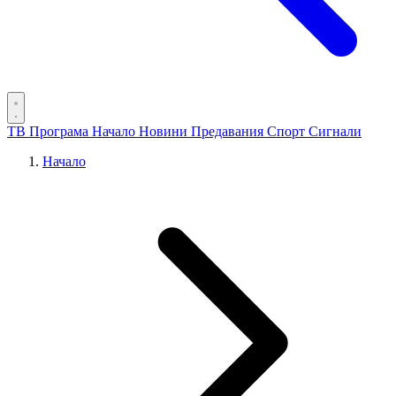
ТВ Програма
Начало
Новини
Предавания
Спорт
Сигнали
Начало