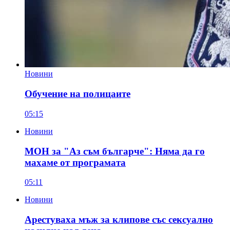
Новини
Обучение на полицаите
05:15
Новини
МОН за "Аз съм българче": Няма да го
махаме от програмата
05:11
Новини
Арестуваха мъж за клипове със сексуално