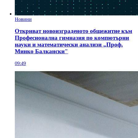
Новини
Откриват новоизграденото общежитие към
Професионална гимназия по компютърни
науки и математически анализи „Проф.
Минко Балкански"
09:49