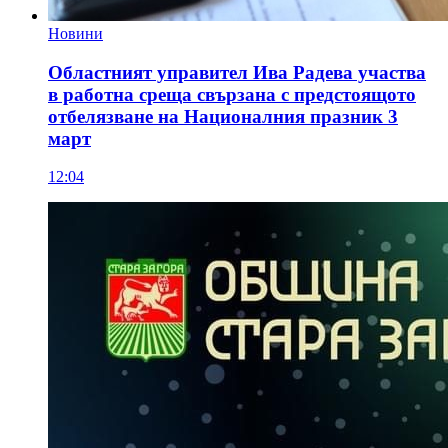
Новини
Областният управител Ива Радева участва
в работна среща свързана с предстоящото
отбелязване на Националния празник 3
март
12:04