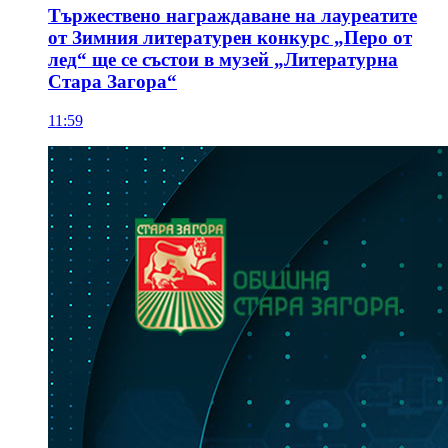
Тържествено награждаване на лауреатите
от Зимния литературен конкурс „Перо от
лед“ ще се състои в музей „Литературна
Стара Загора“
11:59