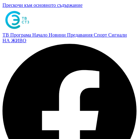
Прескочи към основното съдържание
ТВ Програма
Начало
Новини
Предавания
Спорт
Сигнали
НА ЖИВО