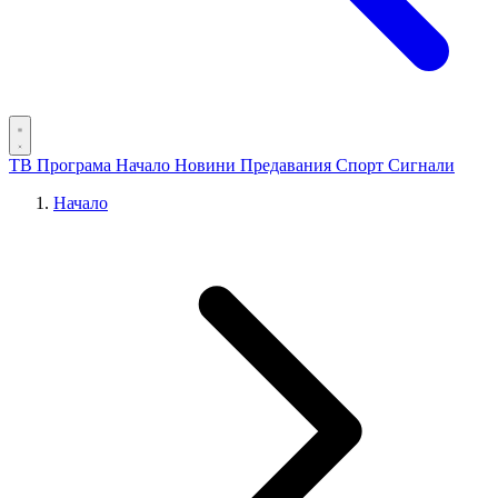
ТВ Програма
Начало
Новини
Предавания
Спорт
Сигнали
Начало