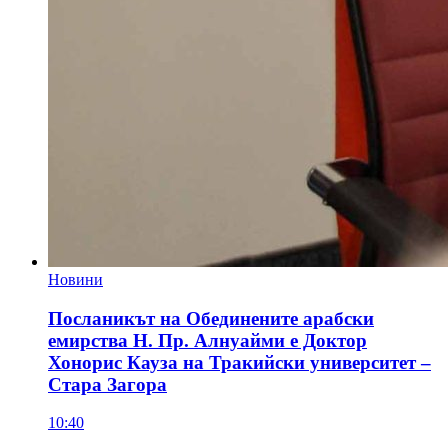
Новини
Посланикът на Обединените арабски
емирства Н. Пр. Алнуайми е Доктор
Хонорис Кауза на Тракийски университет –
Стара Загора
10:40