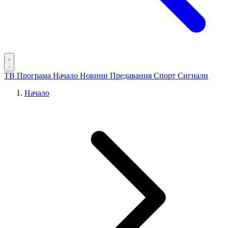
ТВ Програма
Начало
Новини
Предавания
Спорт
Сигнали
Начало