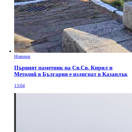
Новини
Първият паметник на Св.Св. Кирил и
Методий в България е издигнат в Казанлък
13:04