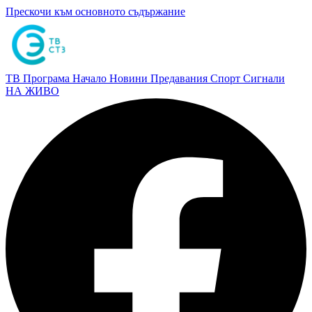
Прескочи към основното съдържание
ТВ Програма
Начало
Новини
Предавания
Спорт
Сигнали
НА ЖИВО