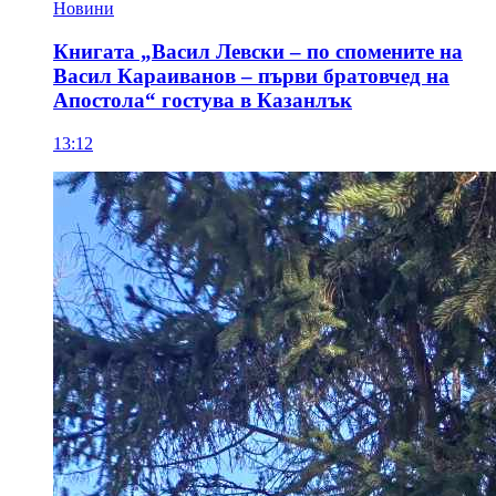
Новини
Книгата „Васил Левски – по спомените на
Васил Караиванов – първи братовчед на
Апостола“ гостува в Казанлък
13:12