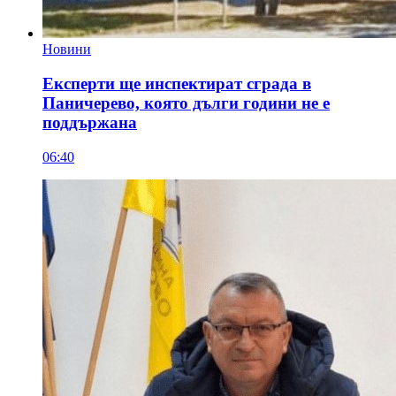
Новини
Експерти ще инспектират сграда в
Паничерево, която дълги години не е
поддържана
06:40