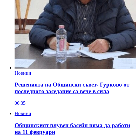
Новини
Решенията на Общински съвет- Гурково от
последното заседание са вече в сила
06:35
Новини
Общинският плувен басейн няма да работи
на 11 февруари