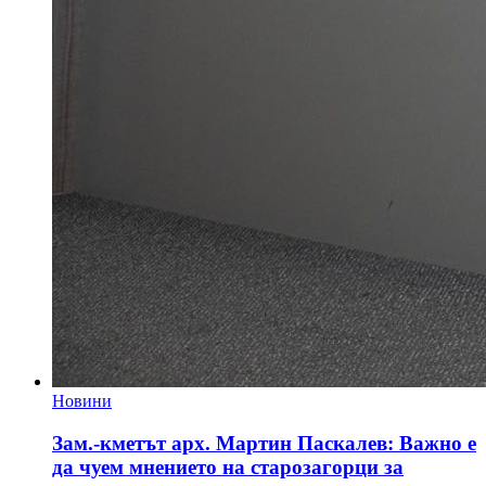
Новини
Зам.-кметът арх. Мартин Паскалев: Важно е
да чуем мнението на старозагорци за