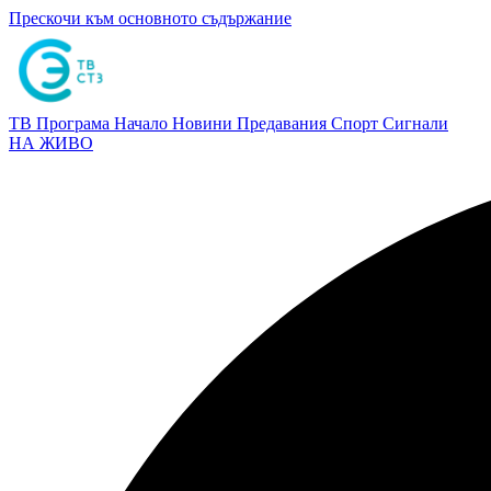
Прескочи към основното съдържание
ТВ Програма
Начало
Новини
Предавания
Спорт
Сигнали
НА ЖИВО