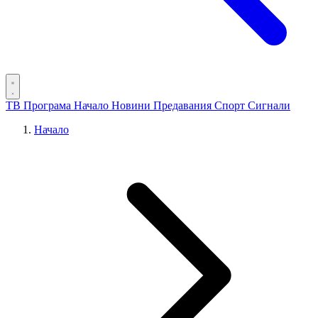
ТВ Програма
Начало
Новини
Предавания
Спорт
Сигнали
Начало