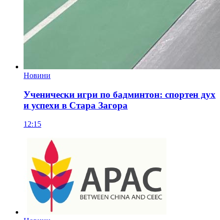
Новини
Ученически игри по бадминтон: спортен дух
и успехи в Стара Загора
12:15