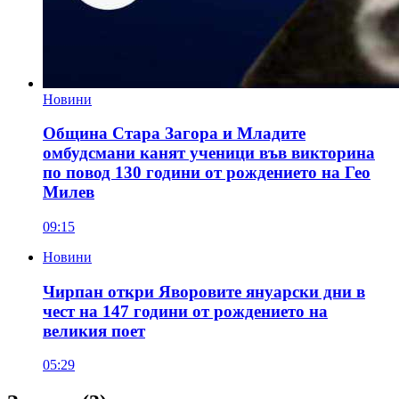
Новини
Община Стара Загора и Младите
омбудсмани канят ученици във викторина
по повод 130 години от рождението на Гео
Милев
09:15
Новини
Чирпан откри Яворовите януарски дни в
чест на 147 години от рождението на
великия поет
05:29