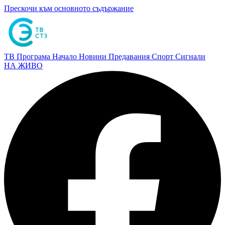
Прескочи към основното съдържание
ТВ Програма
Начало
Новини
Предавания
Спорт
Сигнали
НА ЖИВО