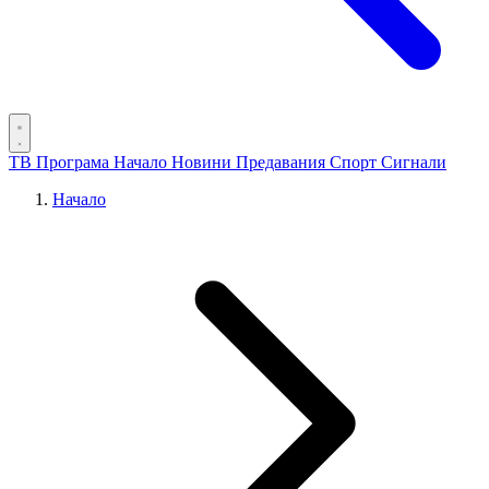
ТВ Програма
Начало
Новини
Предавания
Спорт
Сигнали
Начало