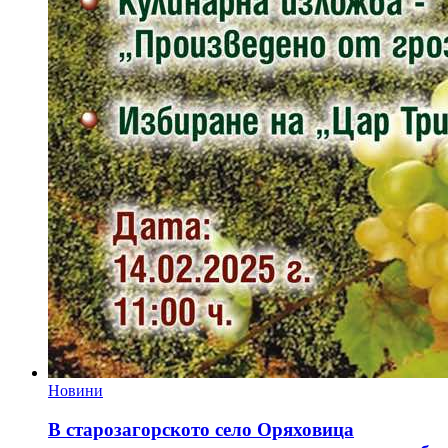
Новини
В старозагорското село Оряховица