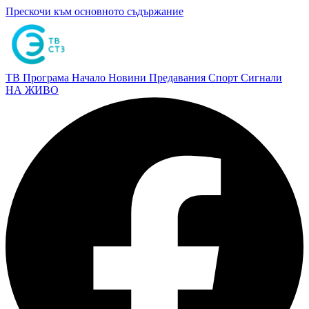
Прескочи към основното съдържание
ТВ Програма
Начало
Новини
Предавания
Спорт
Сигнали
НА ЖИВО