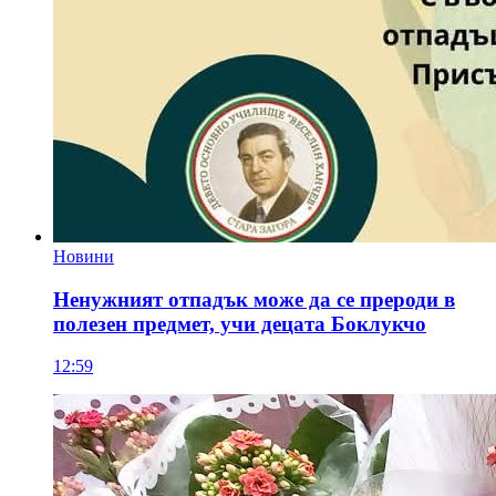
Новини
Ненужният отпадък може да се прероди в
полезен предмет, учи децата Боклукчо
12:59