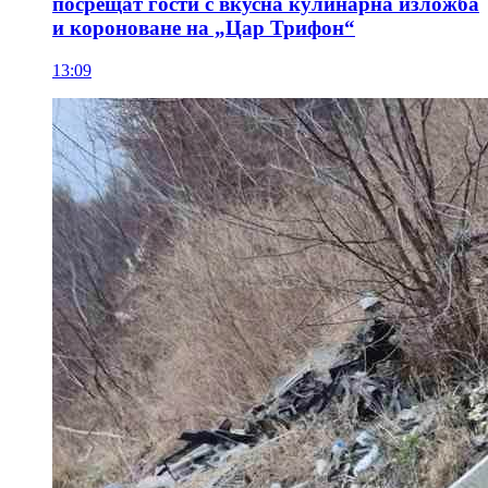
посрещат гости с вкусна кулинарна изложба
и короноване на „Цар Трифон“
13:09