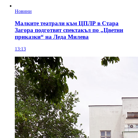
Новини
Малките театрали към ЦПЛР в Стара
Загора подготвят спектакъл по „Цветни
приказки“ на Леда Милева
13:13