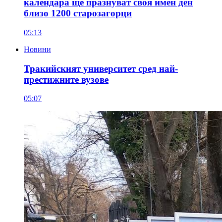
календара ще празнуват своя имен ден
близо 1200 старозагорци
05:13
Новини
Тракийският университет сред най-
престижните вузове
05:07