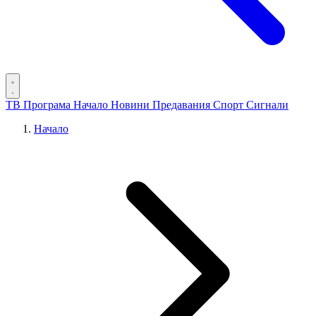
ТВ Програма
Начало
Новини
Предавания
Спорт
Сигнали
Начало