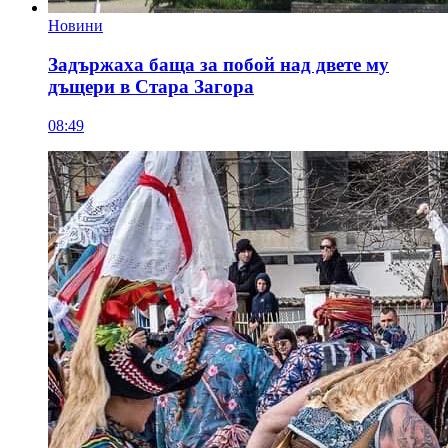
Новини
Задържаха баща за побой над двете му
дъщери в Стара Загора
08:49