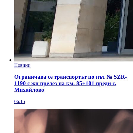
Новини
Ограничава се транспортът по път № SZR-
1190 с жп прелез на км. 85+101 преди с.
Михайлово
06:15