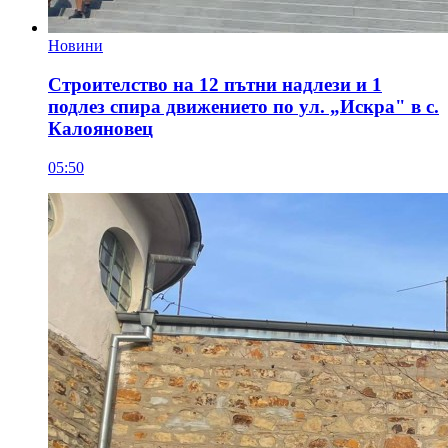
Новини
Строителство на 12 пътни надлези и 1
подлез спира движението по ул. „Искра" в с.
Калояновец
05:50