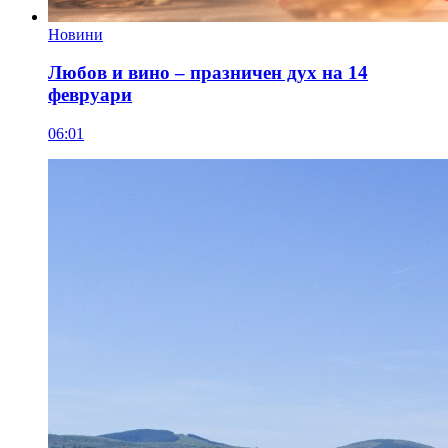
Новини
Любов и вино – празничен дух на 14
февруари
06:01