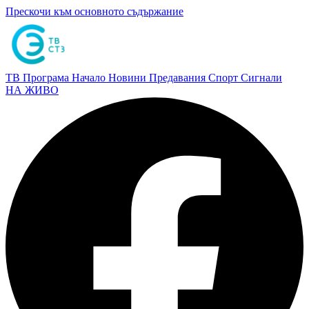
Прескочи към основното съдържание
ТВ Програма
Начало
Новини
Предавания
Спорт
Сигнали
НА ЖИВО