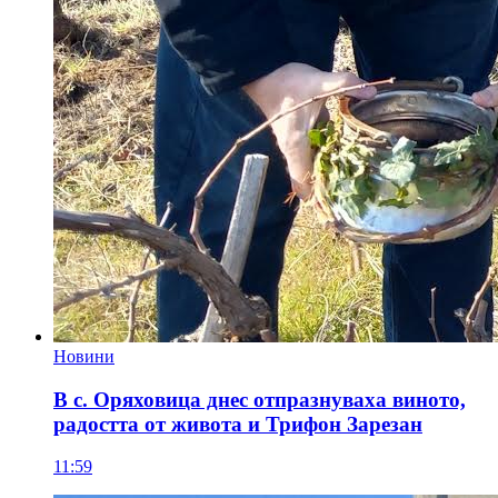
Новини
В с. Оряховица днес отпразнуваха виното,
радостта от живота и Трифон Зарезан
11:59