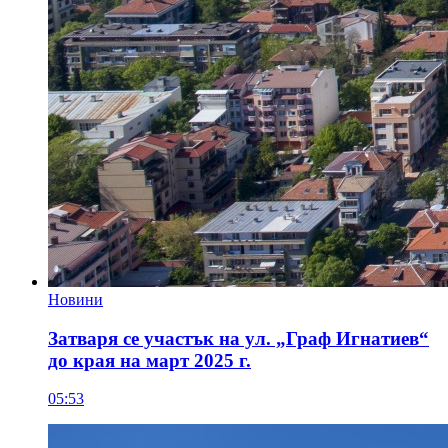
Новини
Затваря се участък на ул. „Граф Игнатиев“
до края на март 2025 г.
05:53