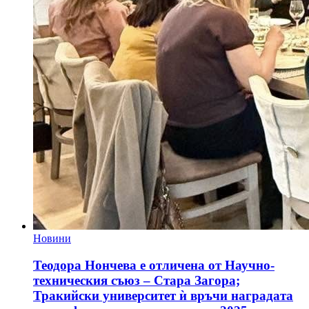
Новини
Теодора Нончева е отличена от Научно-
техническия съюз – Стара Загора;
Тракийски университет ѝ връчи наградата