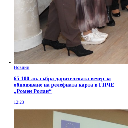
Новини
65 100 лв. събра дарителската вечер за
обновяване на релефната карта в ГПЧЕ
„Ромен Ролан“
12:23