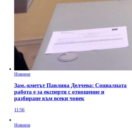
Новини
Зам.-кметът Павлина Делчева: Социалната
работа е за експерти с отношение и
разбиране към всеки човек
11:56
Новини