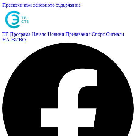
Прескочи към основното съдържание
ТВ Програма
Начало
Новини
Предавания
Спорт
Сигнали
НА ЖИВО