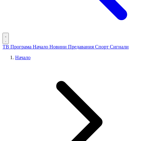
ТВ Програма
Начало
Новини
Предавания
Спорт
Сигнали
Начало