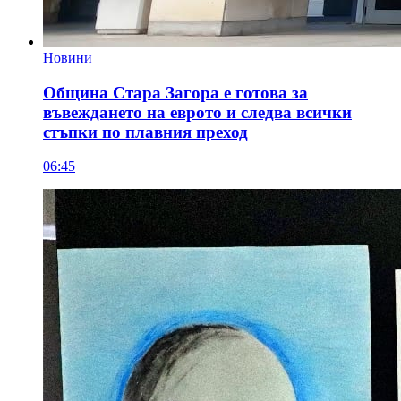
Новини
Община Стара Загора е готова за
въвеждането на еврото и следва всички
стъпки по плавния преход
06:45