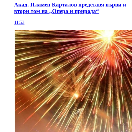
Акад. Пламен Карталов представя първи и
втори том на „Опера и природа“
11:53