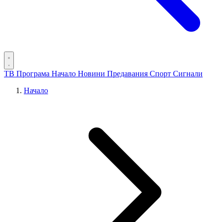
ТВ Програма
Начало
Новини
Предавания
Спорт
Сигнали
Начало