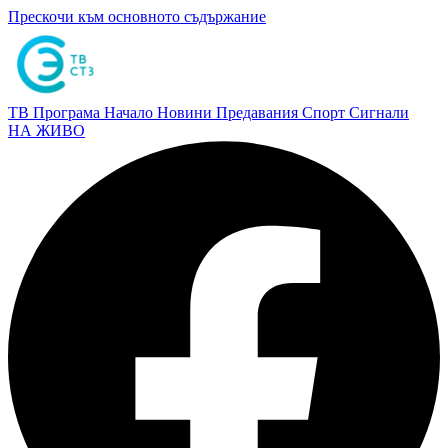
Прескочи към основното съдържание
ТВ Програма
Начало
Новини
Предавания
Спорт
Сигнали
НА ЖИВО