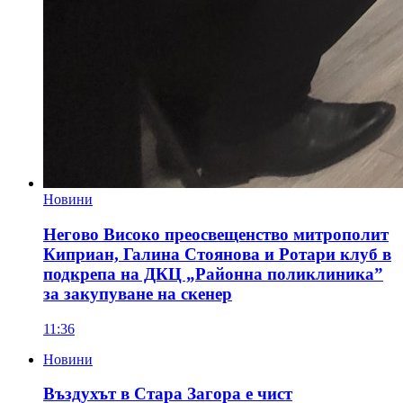
Новини
Негово Високо преосвещенство митрополит
Киприан, Галина Стоянова и Ротари клуб в
подкрепа на ДКЦ „Районна поликлиника”
за закупуване на скенер
11:36
Новини
Въздухът в Стара Загора е чист