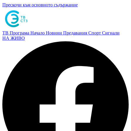
Прескочи към основното съдържание
ТВ Програма
Начало
Новини
Предавания
Спорт
Сигнали
НА ЖИВО