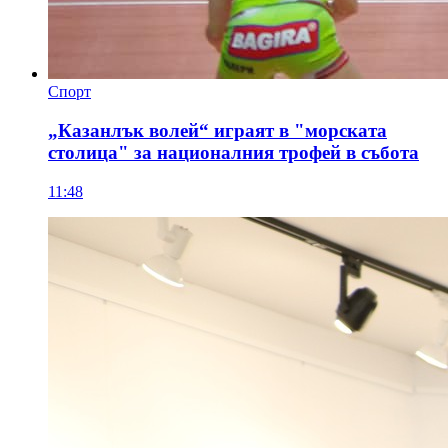
Спорт
„Казанлък волей“ играят в "морската
столица" за националния трофей в събота
11:48