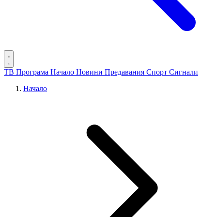
ТВ Програма
Начало
Новини
Предавания
Спорт
Сигнали
Начало