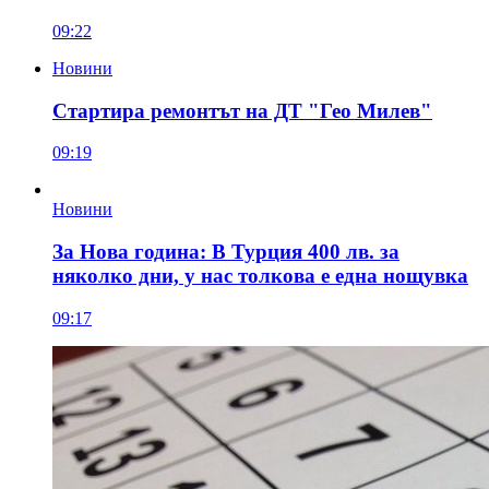
09:22
Новини
Стартира ремонтът на ДТ "Гео Милев"
09:19
Новини
За Нова година: В Турция 400 лв. за
няколко дни, у нас толкова е една нощувка
09:17