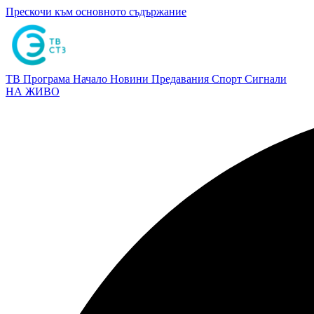
Прескочи към основното съдържание
ТВ Програма
Начало
Новини
Предавания
Спорт
Сигнали
НА ЖИВО