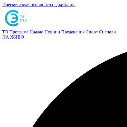
Прескочи към основното съдържание
ТВ Програма
Начало
Новини
Предавания
Спорт
Сигнали
НА ЖИВО