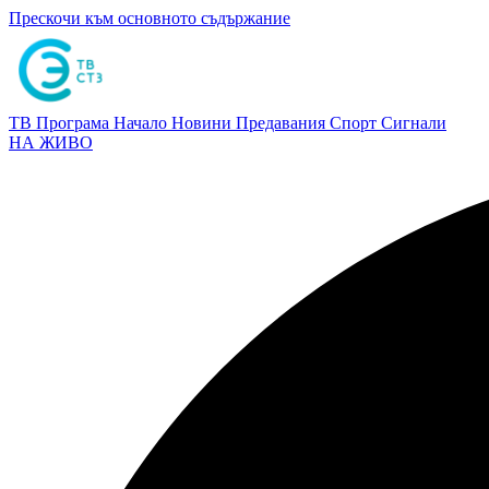
Прескочи към основното съдържание
ТВ Програма
Начало
Новини
Предавания
Спорт
Сигнали
НА ЖИВО