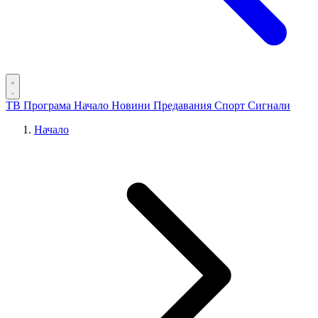
ТВ Програма
Начало
Новини
Предавания
Спорт
Сигнали
Начало