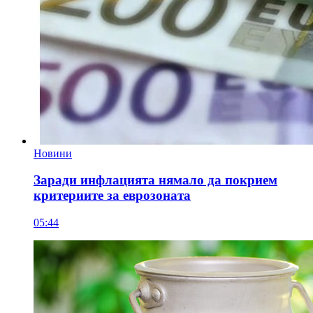
Новини
Заради инфлацията нямало да покрием
критериите за еврозоната
05:44