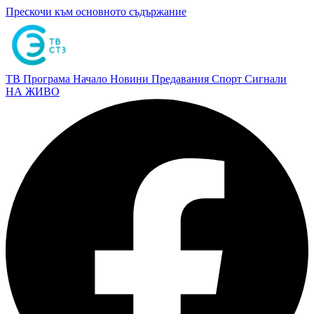
Прескочи към основното съдържание
ТВ Програма
Начало
Новини
Предавания
Спорт
Сигнали
НА ЖИВО