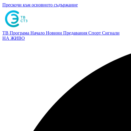
Прескочи към основното съдържание
ТВ Програма
Начало
Новини
Предавания
Спорт
Сигнали
НА ЖИВО