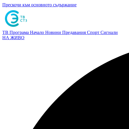
Прескочи към основното съдържание
ТВ Програма
Начало
Новини
Предавания
Спорт
Сигнали
НА ЖИВО