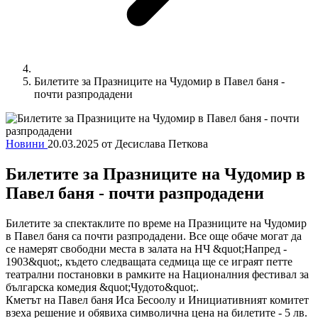
Билетите за Празниците на Чудомир в Павел баня -
почти разпродадени
Новини
20.03.2025
от Десислава Петкова
Билетите за Празниците на Чудомир в
Павел баня - почти разпродадени
Билетите за спектаклите по време на Празниците на Чудомир
в Павел баня са почти разпродадени. Все още обаче могат да
се намерят свободни места в залата на НЧ &quot;Напред -
1903&quot;, където следващата седмица ще се играят петте
театрални постановки в рамките на Националния фестивал за
българска комедия &quot;Чудото&quot;.
Кметът на Павел баня Иса Бесоолу и Инициативният комитет
взеха решение и обявиха символична цена на билетите - 5 лв.