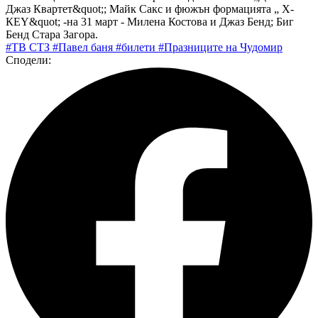
Джаз Квартет&quot;; Майк Сакс и фюжън формацията „ Х-
КЕY&quot; -на 31 март - Милена Костова и Джаз Бенд; Биг
Бенд Стара Загора.
#ТВ СТЗ
#Павел баня
#билети
#Празниците на Чудомир
Сподели: