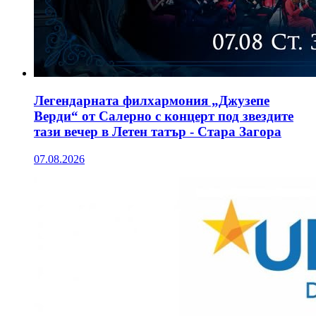
Легендарната филхармония „Джузепе
Верди“ от Салерно с концерт под звездите
тази вечер в Летен татър - Стара Загора
07.08.2026