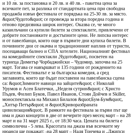
и 10 лв. за постановка и 20 лв. и 40 лв. - пакетна цена за
всичките пет, за разлика от стандартната цена при свободна
продажба извън фестивала от порядъка на 25-30 лв. за място.
&quot;Чудото&quot; се провежда за втора поредна година и
отново предизвика широк интерес. Оказва се, че много
казанлъчани са купили билети за спектаклите, привлечени от
добрите постановките и достъпните цени. Не липсва интерес
и от павелбанци, които още в първите дни купиха билети. В
почивните дни се окачва и традиционният наплив от туристи,
посещаващи балнео и СПА хотелите. Националният фестивал
на комедийните спектакли „Чудото&quot;, посветен на
туриеца Димитър Чорбаджийски – Чудомир, започва на 25
март. Тогава се навършват и 135 години от рождението на
писателя. Фестивалът е за българска комедия, а сред
заглавията, които ще бъдат поставени на павелбанска сцена
са: &quot;Зимните навици на зайците&quot; с Николай
Урумов и Асен Блатечки, „Неделя сутрин&quot; с Христо
Пъдев, Филип Буков, Павел Иванов, Стоян Дойчев и Skiller,
моноспектакъла на Михаил Билалов &quot;Бум-Бум&quot;,
„Хитър Петър&quot; и &quot;Криворазбраната
цивилизация&quot;. В рамките на фестивала за първи път ще
има и джаз концерти в две от вечерите през месец март – на 28
март и на 31 март 2025 г., от 18:30 часа. Цената на билета е
символична - 5 лева. Красотата на джаза във всичките му
нюанси ще покажат: -на 28 март – Надя Тончева и „Джипси