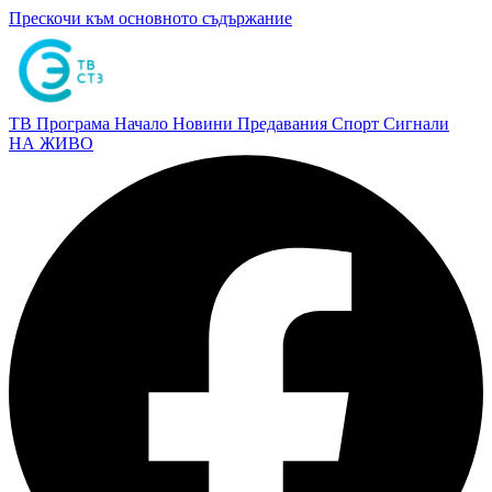
Прескочи към основното съдържание
ТВ Програма
Начало
Новини
Предавания
Спорт
Сигнали
НА ЖИВО