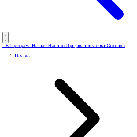
ТВ Програма
Начало
Новини
Предавания
Спорт
Сигнали
Начало