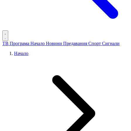
ТВ Програма
Начало
Новини
Предавания
Спорт
Сигнали
Начало