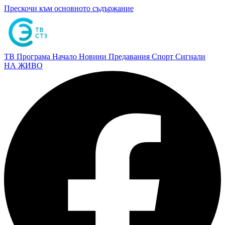
Прескочи към основното съдържание
ТВ Програма
Начало
Новини
Предавания
Спорт
Сигнали
НА ЖИВО