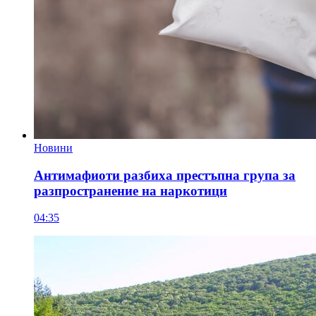
Новини
Антимафиоти разбиха престъпна група за
разпространение на наркотици
04:35