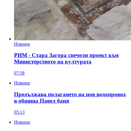
Новини
РИМ - Стара Загора спечели проект към
Министерството на културата
07:58
Новини
Продължава полагането на нов водопровод
в община Павел баня
05:13
Новини