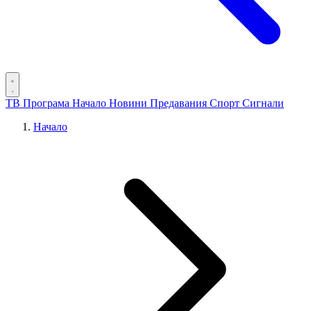
ТВ Програма
Начало
Новини
Предавания
Спорт
Сигнали
Начало