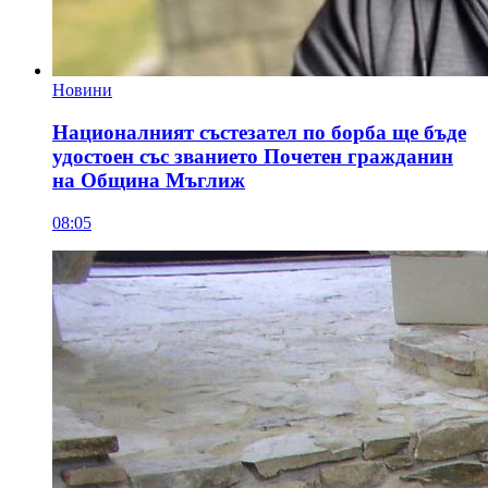
Новини
Националният състезател по борба ще бъде
удостоен със званието Почетен гражданин
на Община Мъглиж
08:05