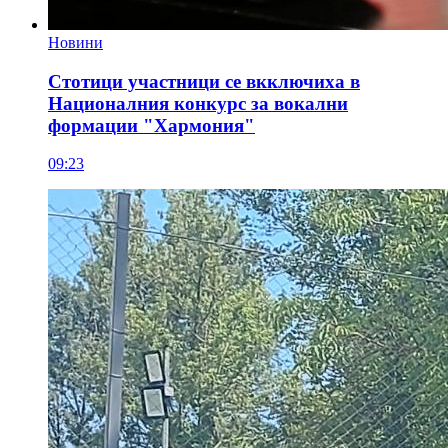
Новини
Стотици участници се вкключиха в
Националния конкурс за вокални
формации "Хармония"
09:23