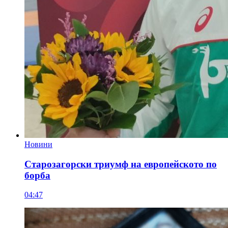
Новини
Старозагорски триумф на европейското по
борба
04:47