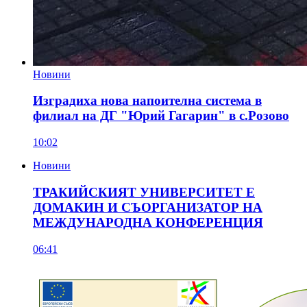
Новини
Изградиха нова напоителна система в
филиал на ДГ "Юрий Гагарин" в с.Розово
10:02
Новини
ТРАКИЙСКИЯТ УНИВЕРСИТЕТ Е
ДОМАКИН И СЪОРГАНИЗАТОР НА
МЕЖДУНАРОДНА КОНФЕРЕНЦИЯ
06:41