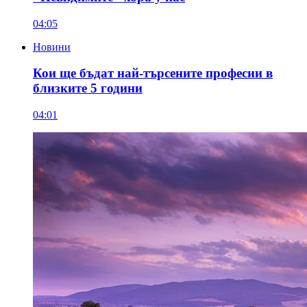
04:05
Новини
Кои ще бъдат най-търсените професии в
близките 5 години
04:01