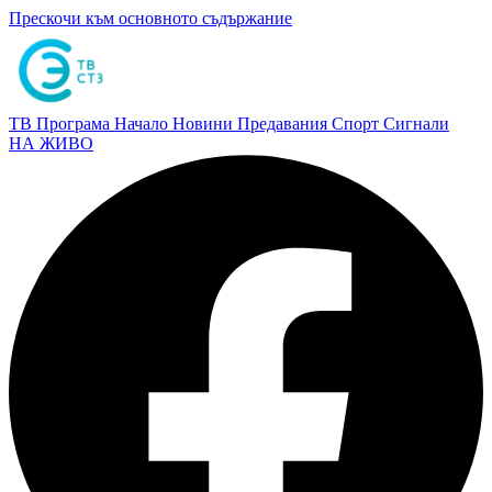
Прескочи към основното съдържание
ТВ Програма
Начало
Новини
Предавания
Спорт
Сигнали
НА ЖИВО