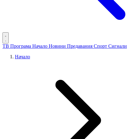
ТВ Програма
Начало
Новини
Предавания
Спорт
Сигнали
Начало