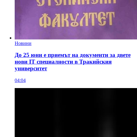
Новини
До 25 юни е приемът на документи за двете
нови IT специалности в Тракийския
университет
04:04