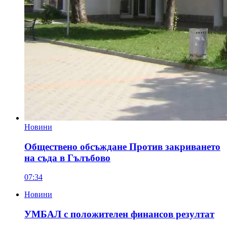
Новини
Обществено обсъждане Против закриването
на съда в Гълъбово
07:34
Новини
УМБАЛ с положителен финансов резултат