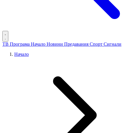
ТВ Програма
Начало
Новини
Предавания
Спорт
Сигнали
Начало