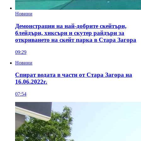
Новини
Демонстрации на най-добрите скейтъри,
блейдъри, хиксъри и скутер райдъри за
откриването на скейт парка в Стара Загора
09:29
Новини
Спират водата в части от Стара Загора на
16.06.2022г.
07:54