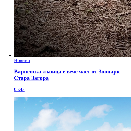
Новини
Варненска лъвица е вече част от Зоопарк
Стара Загора
05:43