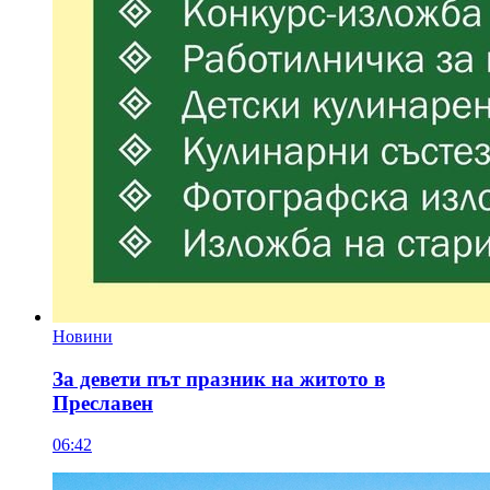
Новини
За девети път празник на житото в
Преславен
06:42