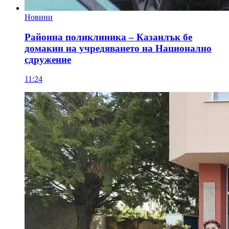
Новини
Районна поликлиника – Казанлък бе
домакин на учредяването на Национално
сдружение
11:24