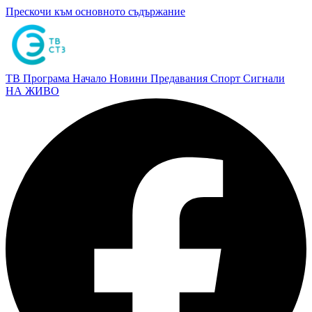
Прескочи към основното съдържание
ТВ Програма
Начало
Новини
Предавания
Спорт
Сигнали
НА ЖИВО