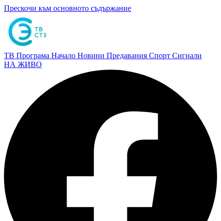
Прескочи към основното съдържание
ТВ Програма
Начало
Новини
Предавания
Спорт
Сигнали
НА ЖИВО