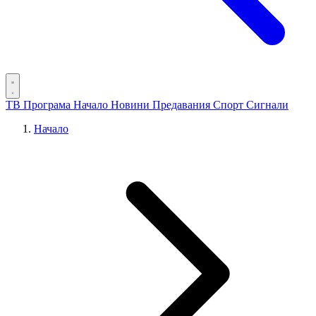
ТВ Програма
Начало
Новини
Предавания
Спорт
Сигнали
Начало