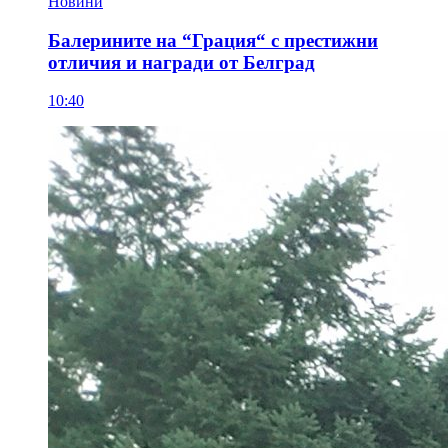
Новини
Балерините на “Грация“ с престижни
отличия и награди от Белград
10:40