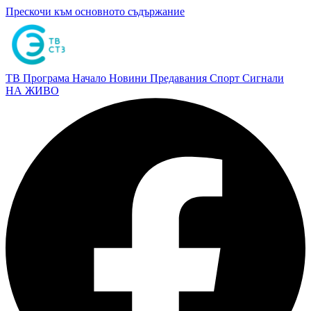
Прескочи към основното съдържание
ТВ Програма
Начало
Новини
Предавания
Спорт
Сигнали
НА ЖИВО