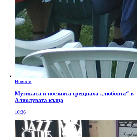
Новини
Музиката и поезията срещнаха „любовта“ в
Алиолувата къща
10:36