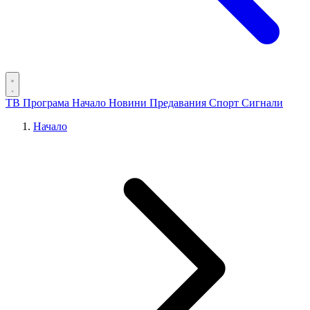
ТВ Програма
Начало
Новини
Предавания
Спорт
Сигнали
Начало