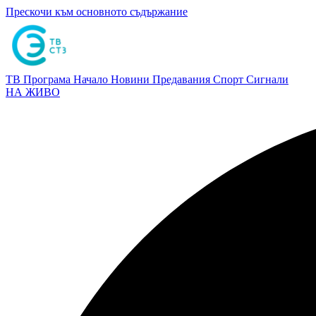
Прескочи към основното съдържание
ТВ Програма
Начало
Новини
Предавания
Спорт
Сигнали
НА ЖИВО