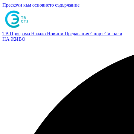
Прескочи към основното съдържание
ТВ Програма
Начало
Новини
Предавания
Спорт
Сигнали
НА ЖИВО