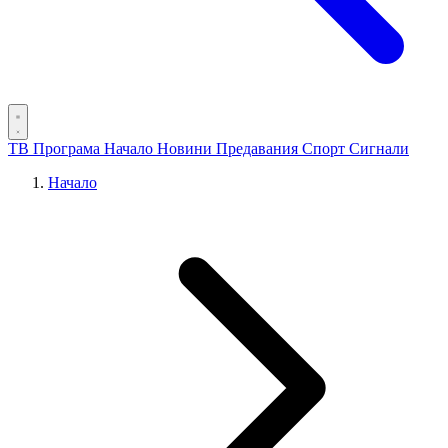
ТВ Програма
Начало
Новини
Предавания
Спорт
Сигнали
Начало