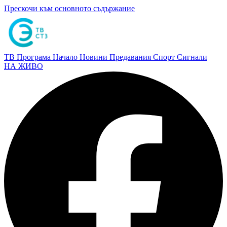
Прескочи към основното съдържание
ТВ Програма
Начало
Новини
Предавания
Спорт
Сигнали
НА ЖИВО