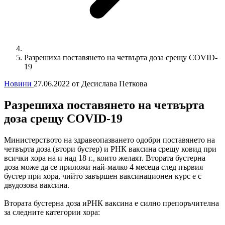
Разрешиха поставянето на четвърта доза срещу COVID-
19
Новини
27.06.2022
от Десислава Петкова
Разрешиха поставянето на четвърта
доза срещу COVID-19
Министерството на здравеопазването одобри поставянето на
четвърта доза (втори бустер) и РНК ваксина срещу ковид при
всички хора на и над 18 г., които желаят. Втората бустерна
доза може да се приложи най-малко 4 месеца след първия
бустер при хора, чийто завършен ваксинационен курс е с
двудозова ваксина.
Втората бустерна доза иРНК ваксина е силно препоръчителна
за следните категории хора: