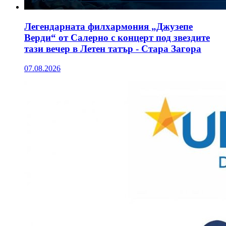
Легендарната филхармония „Джузепе
Верди“ от Салерно с концерт под звездите
тази вечер в Летен татър - Стара Загора
07.08.2026